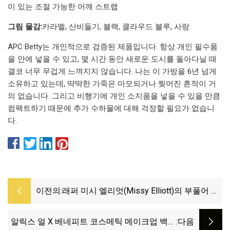
이 있는 조절 가능한 어깨 스트랩
그림 물감:
카라멜, 산비둘기, 블랙, 클라우드 블루, 사랑
APC Betty는 개인적으로 검증된 제품입니다. 항상 개인 필수품
을 안에 넣을 수 있고, 몇 시간 동안 새로운 도시를 돌아다닐 때
결코 너무 무겁게 느껴지지 않습니다. 나는 이 가방을 6년 넘게
소유하고 있는데, 딱딱한 가죽은 마모되거나 찢어진 흔적이 거
의 없습니다. 그리고 비행기에 개인 소지품을 넣을 수 있을 만큼
컴팩트하기 때문에 추가 수하물에 대해 걱정할 필요가 없습니
다.
이전의:
래퍼 미시 엘리엇(Missy Elliott)의 부풀어 오
른 '쓰레기봉투'는 여성들의 엉덩이에 새로운
공간을 창조하는 데 일조했습니다.
알릭스 얼 X 베네피트 코스메틱 메이크업 백의
:다음