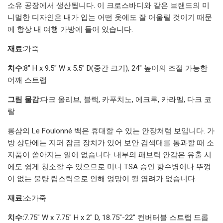
소유 공장에서 생산됩니다. 이 크로스바디와 같은 브랜드의 미
니멀한 디자인은 내가 입는 어떤 옷에도 잘 어울릴 것이기 때문
에 항상 내 여행 가방에 들어 있습니다.
재료:
가죽
치수:
8" H x 9.5" W x 5.5" D(중간 크기), 24" 높이의 조절 가능한
어깨 스트랩
그림 물감:
다크 올리브, 블랙, 카푸치노, 에크루, 카라멜, 다크 코
랄
롱샴의 Le Foulonné 백은 휴대할 수 있는 안장처럼 보입니다. 가
방 상단에는 지퍼 잠금 장치가 있어 보안 검색대를 통과할 때 소
지품이 쏟아지는 일이 없습니다. 내부의 패브릭 안감은 유출 시
에도 쉽게 청소할 수 있으므로 미니 TSA 승인 향수병이나 뚜껑
이 없는 불량 립스틱으로 인해 엉망이 될 염려가 없습니다.
재료:
소가죽
치수:
7.75" W x 7.75" H x 2" D, 18.75"-22" 컨버터블 스트랩 드롭