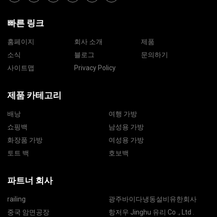
빠른 링크
홈페이지
회사 소개
제품
소식
블로그
문의하기
사이트맵
Privacy Policy
제품 카테고리
배낭
여행 가방
쇼핑백
남성용 가방
화장품 가방
여성용 가방
토트 백
호보백
파트너 회사
railing
광주바이다냉동설비유한회사
중국 암면공장
항저우 Jinghu 유리 Co ., Ltd .