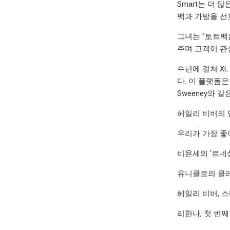
Smart는 더 
백과 가방을 선
그녀는 "토트백
주며 고객이 관
수년에 걸쳐 XL 
다. 이 플랫폼은 해
Sweeney와 
헤일리 비버의 
우리가 가장 좋
비욘세의 '르네
유니클로의 클레
헤일리 비버, 
리한나, 첫 번