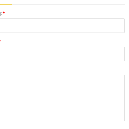
:
*
*