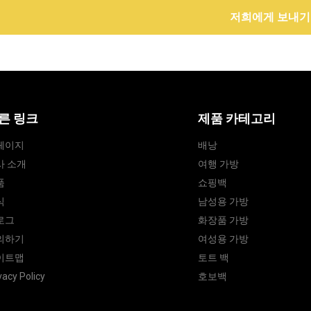
저희에게 보내기
른 링크
제품 카테고리
페이지
배낭
사 소개
여행 가방
품
쇼핑백
식
남성용 가방
로그
화장품 가방
의하기
여성용 가방
이트맵
토트 백
vacy Policy
호보백