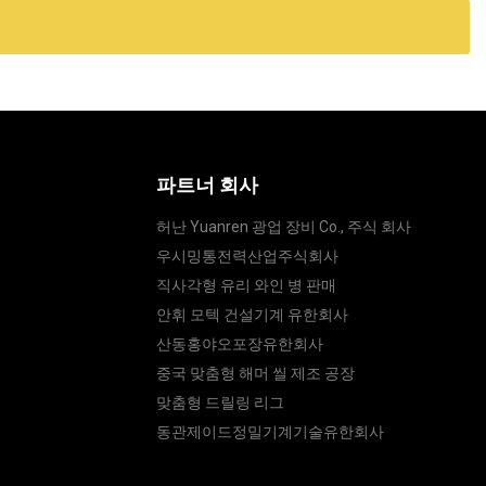
파트너 회사
허난 Yuanren 광업 장비 Co., 주식 회사
우시밍통전력산업주식회사
직사각형 유리 와인 병 판매
안휘 모텍 건설기계 유한회사
산동홍야오포장유한회사
중국 맞춤형 해머 씰 제조 공장
맞춤형 드릴링 리그
동관제이드정밀기계기술유한회사