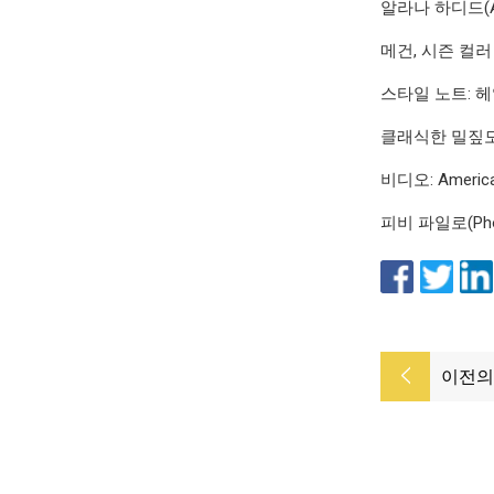
알라나 하디드(A
메건, 시즌 컬러
스타일 노트: 헤일
클래식한 밀짚모
비디오: Americ
피비 파일로(Ph
이전의