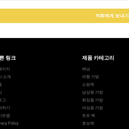
저희에게 보내기
른 링크
제품 카테고리
페이지
배낭
사 소개
여행 가방
품
쇼핑백
식
남성용 가방
로그
화장품 가방
의하기
여성용 가방
이트맵
토트 백
vacy Policy
호보백