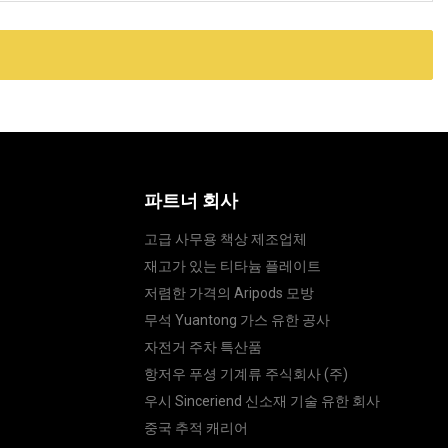
파트너 회사
고급 사무용 책상 제조업체
재고가 있는 티타늄 플레이트
저렴한 가격의 Aripods 모방
무석 Yuantong 가스 유한 공사
자전거 주차 특산품
항저우 푸셩 기계류 주식회사 (주)
우시 Sinceriend 신소재 기술 유한 회사
중국 추적 캐리어