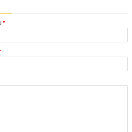
:
*
*