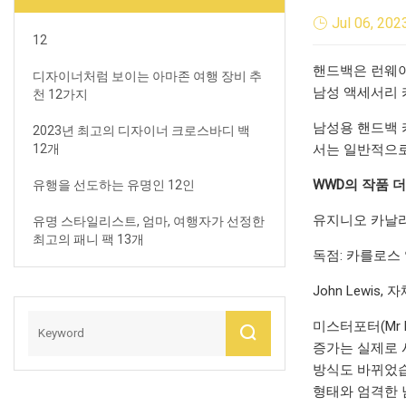
Jul 06, 202
12
핸드백은 런웨이
디자이너처럼 보이는 아마존 여행 장비 추
남성 액세서리 
천 12가지
남성용 핸드백 
2023년 최고의 디자이너 크로스바디 백
12개
서는 일반적으로
WWD의 작품 
유행을 선도하는 유명인 12인
유지니오 카날리(E
유명 스타일리스트, 엄마, 여행자가 선정한
최고의 패니 팩 13개
독점: 카를로스 
John Lewi
미스터포터(Mr 
증가는 실제로 
방식도 바뀌었습니다
형태와 엄격한 