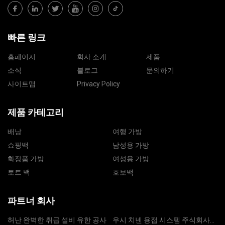
빠른 링크
홈페이지
회사 소개
제품
소식
블로그
문의하기
사이트맵
Privacy Policy
제품 카테고리
배낭
여행 가방
쇼핑백
남성용 가방
화장품 가방
여성용 가방
토트 백
호보백
파트너 회사
허난 완벽한 취급 설비 유한 공사
우시 치넨 용접 시스템 주식회사