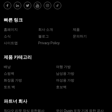
빠른 링크
홈페이지
회사 소개
제품
소식
블로그
문의하기
사이트맵
Privacy Policy
제품 카테고리
배낭
여행 가방
쇼핑백
남성용 가방
화장품 가방
여성용 가방
토트 백
호보백
파트너 회사
칭다오 리무 장식 유한회사
우이 Ouxin 포장 기계 유한 공사