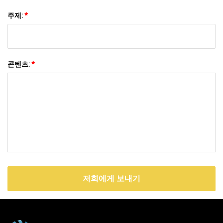
주제:
*
콘텐츠:
*
저희에게 보내기