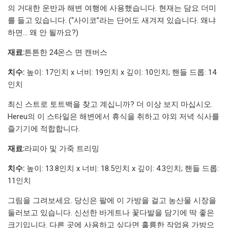
의 거대한 운반과 해변 여행에 사용했습니다. 현재는 담요 더미
를 들고 있습니다. (“사이코”라는 단어도 새겨져 있습니다. 왜냐
하면… 왜 안 될까요?)
재료:
튼튼한 24온스 면 캔버스
치수:
높이: 17인치 x 너비: 19인치 x 깊이: 10인치; 핸들 드롭: 14
인치
최신 스트로 토트백을 찾고 계십니까? 더 이상 보지 마십시오.
Hereu의 이 스타일은 해변에서 휴식을 취하고 야외 저녁 식사를
즐기기에 적합합니다.
재료:
라피아 및 가죽 트리밍
치수:
높이: 13.8인치 x 너비: 18.5인치 x 깊이: 4.3인치; 핸들 드롭:
11인치
그림을 그려보세요. 당신은 팔에 이 가방을 걸고 농산물 시장을
둘러보고 있습니다. 신선한 바게트나 꽃다발을 담기에 딱 좋은
크기입니다. 다른 곳에 사용하고 싶다면 훌륭한 작업용 가방으