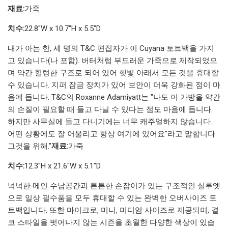
재료:
가죽
치수:
22.8"W x 10.7"H x 5.5"D
내가 아는 한, 세 명의 T&C 편집자가 이 Cuyana 토트백을 가지
고 있습니다(나 포함). 버터처럼 부드러운 가죽으로 제작되었으
며 약간 헐렁한 구조로 되어 있어 햇빛 아래서 모든 것을 휴대할
수 있습니다. 지퍼 잠금 장치가 있어 보안이 더욱 강화된 점이 마
음에 듭니다. T&C의 Roxanne Adamiyatt는 "나도 이 가방을 약간
의 손질이 필요할 때 들고 다닐 수 있다는 점도 마음에 듭니다.
하지만 사무실에 들고 다니기에는 너무 캐주얼하지 않습니다.
어떤 상황에도 잘 어울리고 항상 여기에 있어요"라고 말합니다.
그것을 위해."
재료:
가죽
치수:
12.3"H x 21.6"W x 5.1"D
넉넉한 메인 수납공간과 튼튼한 손잡이가 있는 구조적인 실루엣
으로 일상 필수품을 모두 휴대할 수 있는 완벽한 오버사이즈 토
트백입니다. 또한 마이크로, 미니, 미디엄 사이즈로 제공되며, 결
코 스타일을 벗어나지 않는 시즌을 초월한 다양한 색상이 있습