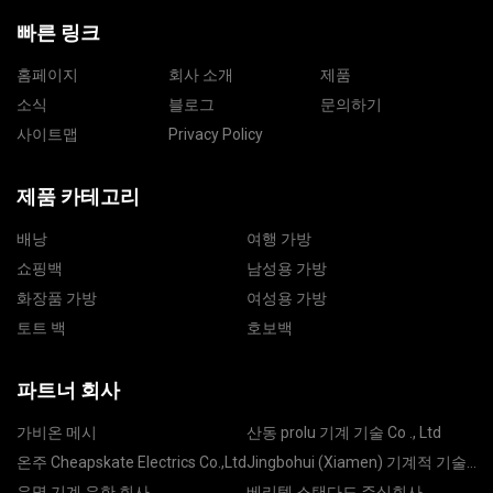
빠른 링크
홈페이지
회사 소개
제품
소식
블로그
문의하기
사이트맵
Privacy Policy
제품 카테고리
배낭
여행 가방
쇼핑백
남성용 가방
화장품 가방
여성용 가방
토트 백
호보백
파트너 회사
가비온 메시
산동 prolu 기계 기술 Co ., Ltd
온주 Cheapskate Electrics Co.,Ltd
Jingbohui (Xiamen) 기계적 기술
Co ., Ltd
유명 기계 유한 회사
베리텍 스탠다드 주식회사