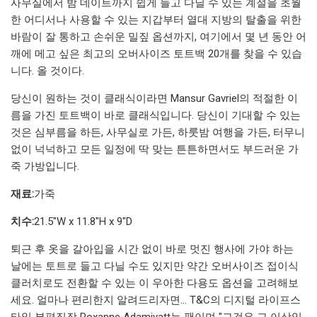
사무실에서 밤 데이트까지 쉽게 들고 다닐 수 있는 계절을 초월
한 어디서나 사용할 수 있는 지갑부터 열대 지방의 탈출을 위한
바람이 잘 통하고 손쉬운 밀짚 옵션까지, 여기에서 몇 년 동안 어
깨에 메고 싶은 최고의 오버사이즈 토트백 20개를 찾을 수 있습
니다. 올 것이다.
당신이 원하는 것이 클래식이라면 Mansur Gavriel의 적절한 이
름을 가진 토트백이 바로 클래식입니다. 당신이 기대할 수 있는
것은 심부름을 하든, 사무실로 가든, 하룻밤 여행을 가든, 터무니
없이 넉넉하고 모든 일정에 딱 맞는 튼튼하면서도 부드러운 가
죽 가방입니다.
재료:
가죽
치수:
21.5"W x 11.8"H x 9"D
퇴근 후 옷을 갈아입을 시간 없이 바로 멋진 행사에 가야 하는
날에는 토트로 들고 다닐 수도 있지만 약간 오버사이즈 접이식
클러치로도 전환할 수 있는 이 우아한 다용도 옵션을 고려해보
세요. 얼마나 편리한지 알려드리자면... T&C의 디지털 라이프스
타일 부편집장 Roxanne Adamiyatt는 팬이며 "그것은 그 이상입