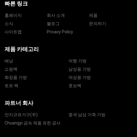
빠른 링크
홈페이지
회사 소개
제품
소식
블로그
문의하기
사이트맵
Privacy Policy
제품 카테고리
배낭
여행 가방
쇼핑백
남성용 가방
화장품 가방
여성용 가방
토트 백
호보백
파트너 회사
안지규유가구(주)
중국 남성 가죽 가방
Chuangyi 금속 제품 유한 공사