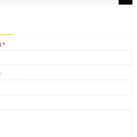
:
*
*