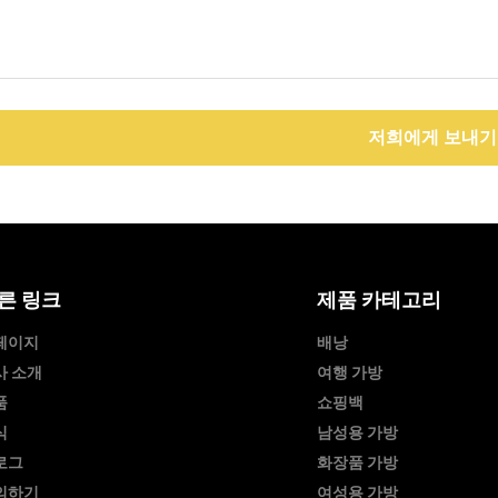
저희에게 보내기
른 링크
제품 카테고리
페이지
배낭
사 소개
여행 가방
품
쇼핑백
식
남성용 가방
로그
화장품 가방
의하기
여성용 가방