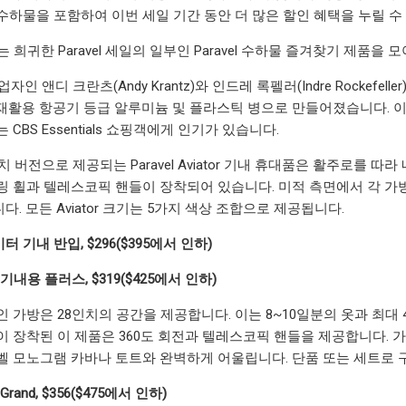
수하물을 포함하여 이번 세일 기간 동안 더 많은 할인 혜택을 누릴 수
ials는 희귀한 Paravel 세일의 일부인 Paravel 수하물 즐겨찾기 제품을
업자인 앤디 크란츠(Andy Krantz)와 인드레 록펠러(Indre Rockef
재활용 항공기 등급 알루미늄 및 플라스틱 병으로 만들어졌습니다. 
CBS Essentials 쇼핑객에게 인기가 있습니다.
인치 버전으로 제공되는 Paravel Aviator 기내 휴대품은 활주로를 따
링 휠과 텔레스코픽 핸들이 장착되어 있습니다. 미적 측면에서 각 가
. 모든 Aviator 크기는 5가지 색상 조합으로 제공됩니다.
 기내 반입, $296($395에서 인하)
tor 기내용 플러스, $319($425에서 인하)
인 가방은 28인치의 공간을 제공합니다. 이는 8~10일분의 옷과 최대
이 장착된 이 제품은 360도 회전과 텔레스코픽 핸들을 제공합니다.
벨 모노그램 카바나 토트와 완벽하게 어울립니다. 단품 또는 세트로 
or Grand, $356($475에서 인하)