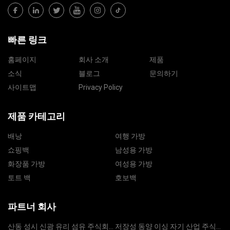
빠른 링크
홈페이지
회사 소개
제품
소식
블로그
문의하기
사이트맵
Privacy Policy
제품 카테고리
배낭
여행 가방
쇼핑백
남성용 가방
화장품 가방
여성용 가방
토트 백
호보백
파트너 회사
산동 성시 신광 유리 섬유 주식회
저장성 동양 이싱 자기 산업 주식