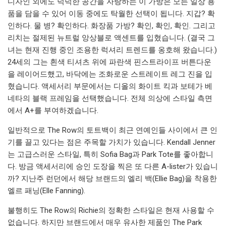
디자인 외에도 넉넉한 공간을 자랑하는 이 가방은 모든 일상 용
품을 담을 수 있어 이동 중에도 탁월한 선택이 됩니다. 지갑? 확
인하다. 물 병? 확인하다. 화장품 가방? 확인, 확인, 확인. 그리고
리치는 절제된 뉴트럴 앙상블로 액센트를 입혔습니다. (결국 그
녀는 현재 진행 중인 조용한 럭셔리 트렌드를 옹호해 왔습니다.)
24세의 그는 흰색 티셔츠 위에 파란색 핀스트라이프 버튼다운
을 레이어드했고, 바닥에는 조화로운 스트레이트 레그 진을 입
혔습니다. 액세서리 부문에서는 디올의 화이트 킥과 보테가 베
네타의 블랙 프레임을 선택했습니다. 전체 의상에 스타일 측면
에서 A+를 부여하겠습니다.
일반적으로 The Row의 토트백이 최근 연예인들 사이에서 큰 인
기를 끌고 있다는 점은 주목할 가치가 있습니다. Kendall Jenner
는 고급스러운 스타일, 특히 Sofia Bag과 Park Tote를 좋아합니
다. 방금 액세서리에 승인 도장을 찍은 또 다른 A-lister가 있습니
까? 지난주 런던에서 해당 브랜드의 엘리 백(Ellie Bag)을 착용한
엘르 패닝(Elle Fanning).
불행히도 The Row의 Richie의 정확한 스타일은 현재 사용할 수
없습니다. 하지만 브랜드에서 매우 유사한 제품인 The Park