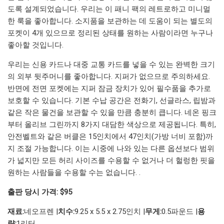
도록 설계되었습니다. 우리는 이 패니 팩의 레트로하고 미니멀
한 룩을 좋아합니다. 소지품을 보관하는 데 도움이 되는 별도의
포켓이 4개 있으므로 정리된 상태를 원하는 사람이라면 누구나
좋아할 것입니다.
우리는 신용 카드나 대중 교통 카드를 넣을 수 있는 완벽한 크기
의 외부 뒷주머니를 좋아합니다. 지퍼가 없으므로 주의하세요.
반면에 전면 포켓에는 지퍼 잠금 장치가 있어 필수품을 추가로
보호할 수 있습니다. 기본 수납 공간은 전화기, 선글라스, 립밤과
같은 작은 물건을 보관할 수 있을 만큼 충분히 큽니다. 네온 핑크
부터 올리브 그린까지 8가지 대담한 색상으로 제공됩니다. 특히,
안전벨트와 같은 버클은 15인치에서 47인치(가방 너비 포함)까
지 조절 가능합니다. 이는 시중에 나와 있는 다른 옵션보다 범위
가 넓지만 모든 허리 사이즈를 수용할 수 없거나 더 헐렁한 핏을
원하는 사람들을 수용할 수는 없습니다. .
출판 당시 가격: $95
재료:
네오프렌 |
치수:
9.25 x 5.5 x 2.75인치 |
무게:
0.5파운드 |
용
량:
1리터