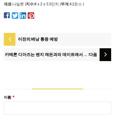
재료:
나일론 |
치수:
8 x 2 x 5.5인치 |
무게:
4.2온스 |
이전의:
배낭 통증 예방
카메론 디아즈는 벤지 매든과의 데이트에서 밀
:다음
짚모자와 프라다 패니팩을 매치했습니다.
이름:
*