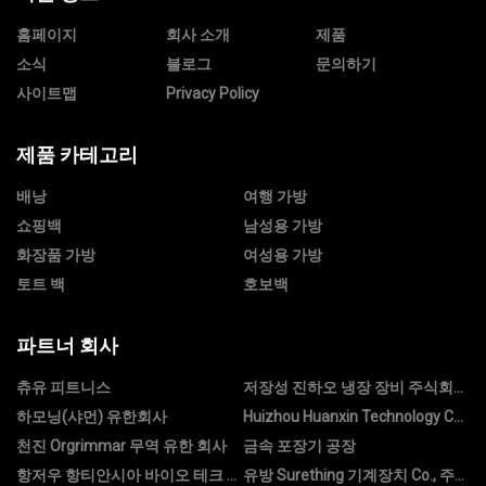
홈페이지
회사 소개
제품
소식
블로그
문의하기
사이트맵
Privacy Policy
제품 카테고리
배낭
여행 가방
쇼핑백
남성용 가방
화장품 가방
여성용 가방
토트 백
호보백
파트너 회사
츄유 피트니스
저장성 진하오 냉장 장비 주식회사
(주)
하모닝(샤먼) 유한회사
Huizhou Huanxin Technology Co.,
Ltd.
천진 Orgrimmar 무역 유한 회사
금속 포장기 공장
항저우 항티안시아 바이오 테크 유
유방 Surething 기계장치 Co., 주식