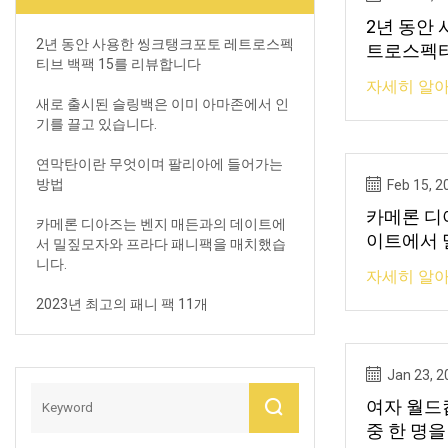
2년 동안
2년 동안 사용한 씽크탱크포토 레트로스펙
트로스펙티
티브 백팩 15를 리뷰합니다
다
자세히 알아
새로 출시된 슬링백은 이미 아마존에서 인
기를 끌고 있습니다.
연막탄이란 무엇이며 팔리아에 들어가는
방법
Feb 15, 2
카메론 디
카메론 디아즈는 벤지 매든과의 데이트에
이트에서 
서 밀짚모자와 프라다 패니팩을 매치했습
팩을 매치
니다.
자세히 알아
2023년 최고의 패니 팩 11개
Jan 23, 2
여자 월드
중 한 명