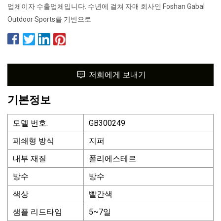
업체이자 수출업체입니다. 수년에 걸쳐 자매 회사인 Foshan Gabal
Outdoor Sports를 기반으로
저희에게 보내기
기본정보
모델 번호.
GB300249
폐쇄형 방식
지퍼
내부 재질
폴리에스테르
방수
방수
색상
빨간색
샘플 리드타임
5~7일