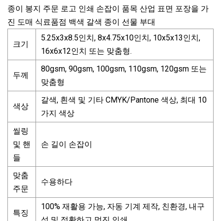
종이 봉지 주문 로고 인쇄 손잡이 품목 산업 표면 포장을 가
진 도매 식료품점 백색 갈색 종이 선물 부대
5.25x3x8.5인치, 8x4.75x10인치, 10x5x13인치,
크기
16x6x12인치 또는 맞춤형.
80gsm, 90gsm, 100gsm, 110gsm, 120gsm 또는
두께
맞춤형
갈색, 흰색 및 기타 CMYK/Pantone 색상, 최대 10
색상
가지 색상
씰링
및 핸
손 길이 손잡이
들
맞춤
수용하다
주문
100% 재활용 가능, 자동 기계 제작, 친환경, 내구
특징
성 및 정확하고 멋진 인쇄.