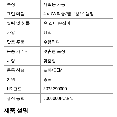
특징
재활용 가능
표면 마감
4c/UV/적층/엠보싱/스탬핑
씰링 및 핸들
손 길이 손잡이
사용
선박
맞춤 주문
수용하다
운송 패키지
맞춤형 포장
사양
맞춤형
등록 상표
도하/OEM
기원
중국
HS 코드
3923290000
생산 능력
3000000PCS/일
제품 설명