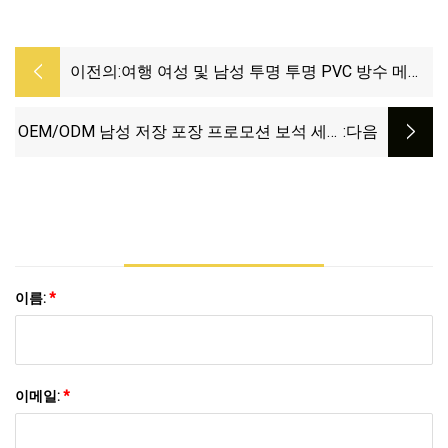
이전의:
여행 여성 및 남성 투명 투명 PVC 방수 메이
크업 화장품 세면 용품 가방 주최자 워시 가
방
OEM/ODM 남성 저장 포장 프로모션 보석 세면
:다음
용품 메이크업 가방 선물 뷰티 워시 PVC 여행
도매 수하물 메이크업 화장품 가방
이름:
*
이메일:
*