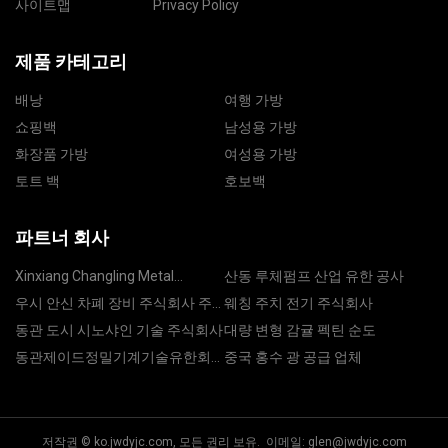
사이트맵
Privacy Policy
제품 카테고리
배낭
여행 가방
쇼핑백
남성용 가방
화장품 가방
여성용 가방
토트 백
호보백
파트너 회사
Xinxiang Changling Metal
산동 루체펌프 산업 유한 공사
Products Co., Ltd
우시 안신 차폐 장비 주식회사 주
웨칭 주치 전기 주식회사
식회사
동관 도시 시노샤인 기술 주식회사
대량 변형 감귤 펙틴 순도
동관제이드정밀기계기술유한회
중국 홍수 광 공급 업체
사
저작권 © ko.jwdyjc.com, 모든 권리 보유. 이메일:
glen@jwdyjc.com