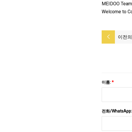
MEIDOO Team is
Welcome to Co
이전의
이름:
*
전화/WhatsApp