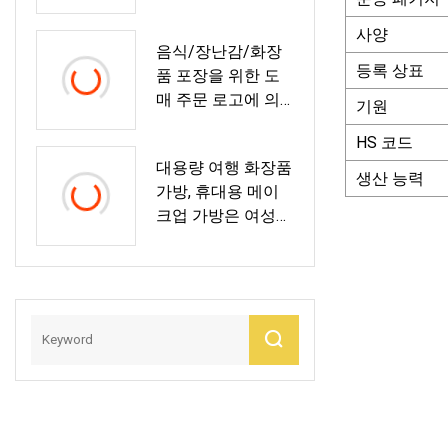
성 지퍼 노트북 배
봉투
낭 USB 충전 포트
사양
음식/장난감/화장
가방
등록 상표
품 포장을 위한 도
매 주문 로고에 의
기원
하여 인쇄되는
HS 코드
Resealable 연약한
대용량 여행 화장품
플라스틱 EVA TPU
생산 능력
가방, 휴대용 메이
명확한 비닐 봉투
크업 가방은 여성을
위한 방수 PU 가죽
다기능 저장 메이크
업 가방을 위해 평
면을 엽니다