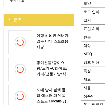
모양
로고 인쇄
새 품목
크기
표면 처리
여행용 레인 커버가
핸들
있는 야외 스포츠용
색상
배낭
MOQ
잉크 인쇄
종이선물/종이쇼
핑/브라운/화이트/
특징
커피/선물가방/식
재료
품포장/SOS/다이
컷/트위스트손잡
사용
도매 남자 블랙 폴
이/플랫손잡이/크
리 에스터 패션 옥
상품명
래프트지/알루미늄
스포드 Mochila 남
박 뾰족바닥/종이
운송 패키지