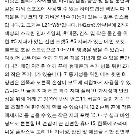
이것은 달리기, 사이클링, 하이킹, 캠핑, 등산 및 일일 훈련과
같은 야외 스포츠에 사용할 수 있는 하이드랩션 팩입니다. 1.
직물은 PU 코팅 및 가벼운 방수 기능이 있는 나일론 립스톱
입니다. 2. 크기는 L21*W6*입니다. H42cm3.앞부분에 2가지
색상의 스크린 인쇄 4.열쇠, 휴대폰, 간식 및 작은 물건을 위
한 #5 지퍼가 있는 전면 포켓5. #5 지퍼가 있는 메인 포켓,
벨크로 조절 스트랩으로 1.0~2.0L 방광을 넣을 수 있습니
다.6 .더 넓은 메쉬 어깨 패딩은 짐을 가볍게 할 수 있을 뿐만
아니라 패딩 처리된 어깨 끈에 휴대폰과 추가 병을 위한 2개
의 작은 주머니가 있습니다. 7. 통기성을 위한 메쉬 뒷면 8.
양면은 왼쪽과 오른쪽 손잡이 모두에 적합하게 사용할 수 있
습니다. 9. 금속 지퍼 헤드 특수 지퍼 풀러10. 가시성과 안전
성을 위해 어깨 끈 양쪽에 반사 밴드11. 버클이 달린 가슴 끈
을 조절하여 편안하게 만들 수 있습니다.12.2 손목 끈에 작은
액세서리를 넣을 수 있는 작은 지퍼 포켓.13. 내부 실크 바인
딩으로 튼튼함14. 손잡이 끈 간편한 휴대15. 한쪽에 카라비
너용 플라스틱 고리 16. 가시성, 안전 및 패션을 위한 전면부