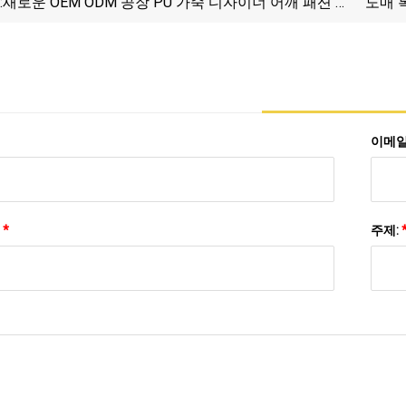
:
새로운 OEM ODM 공장 PU 가죽 디자이너 어깨 패션 여
도매 
성 레이디 가방 토트 크로스 바디 가방 수지 핸들 도매
깨 
시장 유통 공급 업체
이메일
:
*
주제: