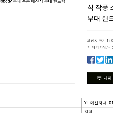
식 작풍 
부대 핸
패키지 크기 15.0
저 백 디자인/색
저희
YL-메신저백 -0
지퍼