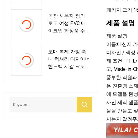
장품/의류 크래프
트 종이 쇼핑백
패키지 크기 15.0
공장 사용자 정의
제품 설명
로고 여성 PVC 메
이크업 화장품 주머
제품 설명
니 여행 프로모션
이름:메신저 
가죽 PU 화장품 가
도매 복제 가방 숙
디자인 / 색상 /
방
녀 럭셔리 디자이너
제 조건 : TT,
핸드백 지갑 크로스
고, Made-
바디 어깨 남여 가
풍부한 직원과 
방
은 친환경 소재
에 모델을 완성
사전 제작 샘플
물을 만들고 
시는지 알려주시