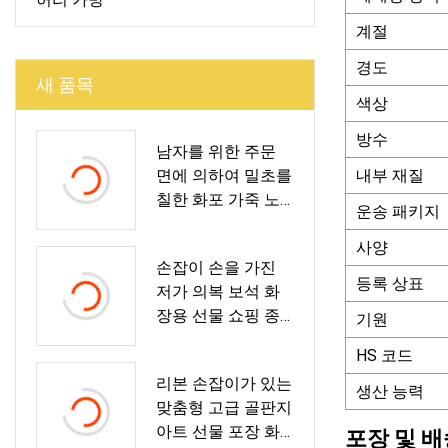
계절
경도
새 품목
색상
방수
남자를 위한 주문
면에 의하여 밀초를
내부 재질
칠한 화포 가죽 노
운송 패키지
트북 부대 포도 수
확 여행 하이킹 더
사양
손잡이 손을 가진
플 책가방
등록 상표
저가 의복 보석 화
장용 선물 쇼핑 종
기원
이 봉지
HS 코드
리본 손잡이가 있는
생산 능력
맞춤형 고급 골판지
아트 선물 포장 화
포장 및 배