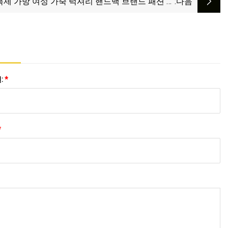
복제 가방 여성 가죽 럭셔리 핸드백 브랜드 패션 어
:다음
Crossbody 가방 숙녀 디자이너 클래식 지갑 핸드백
:
*
*