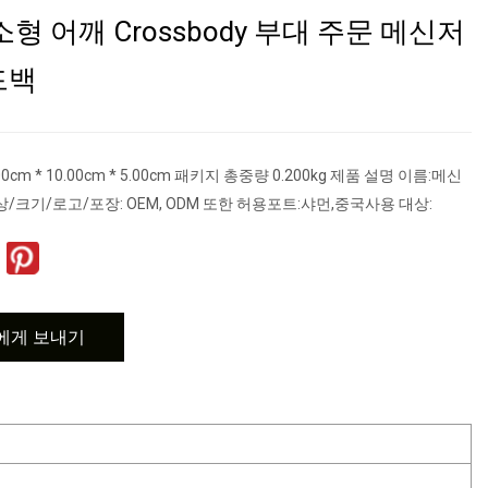
소형 어깨 Crossbody 부대 주문 메신저
드백
0cm * 10.00cm * 5.00cm 패키지 총중량 0.200kg 제품 설명 이름:메신
상/크기/로고/포장: OEM, ODM 또한 허용포트:샤먼,중국사용 대상:
에게 보내기
1