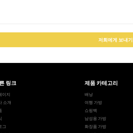
저희에게 보내기
른 링크
제품 카테고리
페이지
배낭
사 소개
여행 가방
품
쇼핑백
식
남성용 가방
로그
화장품 가방