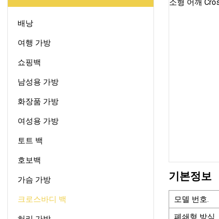
배낭
여행 가방
쇼핑백
남성용 가방
화장품 가방
여성용 가방
토트 백
호보백
기본정보
가슴 가방
크로스바디 백
모델 번호.
폐쇄형 방식
허리 가방