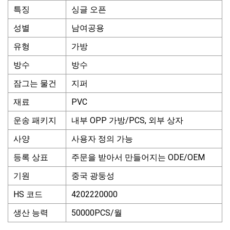
특징
싱글 오픈
성별
남여공용
유형
가방
방수
방수
잠그는 물건
지퍼
재료
PVC
운송 패키지
내부 OPP 가방/PCS, 외부 상자
사양
사용자 정의 가능
등록 상표
주문을 받아서 만들어지는 ODE/OEM
기원
중국 광둥성
HS 코드
4202220000
생산 능력
50000PCS/월