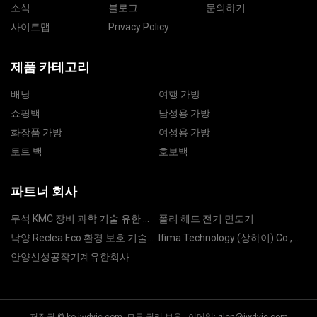
소식
블로그
문의하기
사이트맵
Privacy Policy
제품 카테고리
배낭
여행 가방
쇼핑백
남성용 가방
화장품 가방
여성용 가방
토트 백
호보백
파트너 회사
무석 KMC 장비 과학 기술 유한 회
폴리 헤드 전기 면도기
사.
낙양 Reclea Eco 환경 보호 기술
Ifima Technology (상하이) Co.,
유한 회사
Ltd
안양신성공작기계유한회사