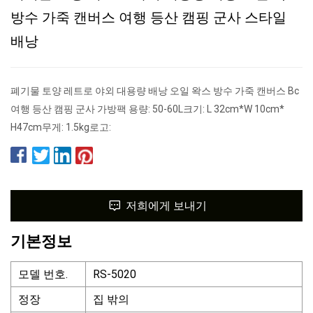
방수 가죽 캔버스 여행 등산 캠핑 군사 스타일
배낭
폐기물 토양 레트로 야외 대용량 배낭 오일 왁스 방수 가죽 캔버스 Bc
여행 등산 캠핑 군사 가방팩 용량: 50-60L크기: L 32cm*W 10cm*
H47cm무게: 1.5kg로고:
저희에게 보내기
기본정보
모델 번호.
RS-5020
정장
집 밖의