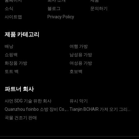
홈페이지
회사 소개
제품
소식
블로그
문의하기
사이트맵
Privacy Policy
제품 카테고리
배낭
여행 가방
쇼핑백
남성용 가방
화장품 가방
여성용 가방
토트 백
호보백
파트너 회사
샤먼 SDG 기술 유한 회사
유시 악기
Quanzhou foinbo 소방 장비 Co.,
Tianjin BCHAIR 가져 오기 그리고
주정부
수출 무역 Co ., Ltd .
곡물 건조기 판매