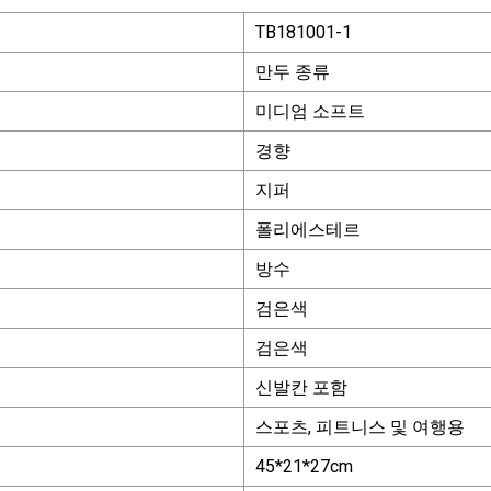
TB181001-1
만두 종류
미디엄 소프트
경향
지퍼
폴리에스테르
방수
검은색
검은색
신발칸 포함
스포츠, 피트니스 및 여행용
45*21*27cm