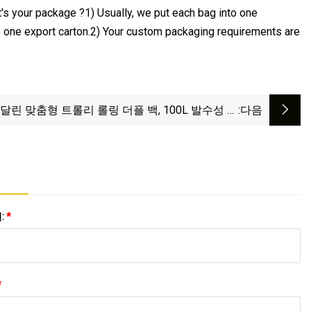
's your package ?1) Usually, we put each bag into one
nto one export carton.2) Your custom packaging requirements are
달린 맞춤형 트롤리 롤링 더플 백, 100L 발수성 대
:다음
퀴 달린 여행용 더플 수하물, 스포츠 야외 체육관 배
낭 여성용 남성용 녹색
:
*
*