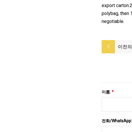
export carton.
polybag, then 
negotiable.
이전의
이름:
*
전화/WhatsApp