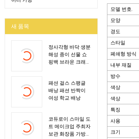
모델 번호.
모양
새 품목
경도
스타일
정사각형 바닥 생분
폐쇄형 방식
해성 종이 선물 쇼
핑백 브라운 크래프
내부 재질
트 종이 봉지
방수
패션 걸스 스팽글
색상
배낭 패션 반짝이
여성 학교 배낭
색상
특징
코듀로이 스마일 도
사용
트 메이크업 주최자
크기
보관 화장품 가방