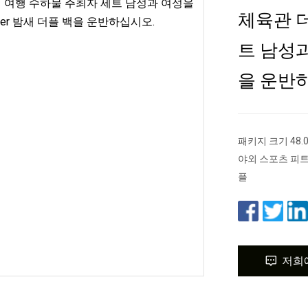
체육관 
트 남성과
을 운반
패키지 크기 48.0
야외 스포츠 피트
플
저희