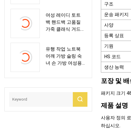
여성용 연필 케이스
구조
가방
운송 패키지
여성 레이디 토트
백 핸드백 고품질
사양
가죽 클래식 겨드랑
등록 상표
이 호보 가방 패션
숄더 백
기원
유행 작업 노트북
어깨 가방 슬링 숙
HS 코드
녀 손 가방 여성용
생산 능력
토트 백
포장 및 배
패키지 크기 48.0
제품 설명
사용자 정의 로
하십시오.