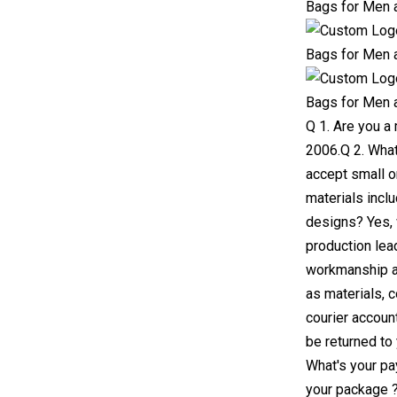
Q 1. Are you a
2006.Q 2. What
accept small o
materials incl
designs? Yes, 
production lead
workmanship an
as materials, 
courier accoun
be returned to
What's your pa
your package ?1